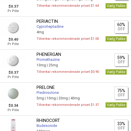
Tillverkar rekommenderade priset $1.64
Vælg Pakke
$0.37
Pr Pille
PERIACTIN
60%
Cyproheptadine
OFF
4mg
Tillverkar rekommenderade priset $1.00
Vælg Pakke
$0.40
Pr Pille
PHENERGAN
59%
Promethazine
OFF
10mg |
25mg
Tillverkar rekommenderade priset $0.90
Vælg Pakke
$0.37
Pr Pille
PRELONE
75%
Prednisolone
OFF
5mg |
10mg |
20mg |
40mg
Tillverkar rekommenderade priset $1.37
Vælg Pakke
$0.34
Pr Pille
RHINOCORT
33%
Budesonide
OFF