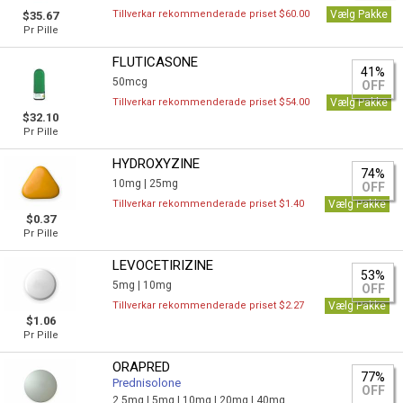
Tillverkar rekommenderade priset $60.00
Vælg Pakke
$35.67
Pr Pille
FLUTICASONE
41%
50mcg
OFF
Tillverkar rekommenderade priset $54.00
Vælg Pakke
$32.10
Pr Pille
HYDROXYZINE
74%
10mg |
25mg
OFF
Tillverkar rekommenderade priset $1.40
Vælg Pakke
$0.37
Pr Pille
LEVOCETIRIZINE
53%
5mg |
10mg
OFF
Tillverkar rekommenderade priset $2.27
Vælg Pakke
$1.06
Pr Pille
ORAPRED
77%
Prednisolone
OFF
2.5mg |
5mg |
10mg |
20mg |
40mg