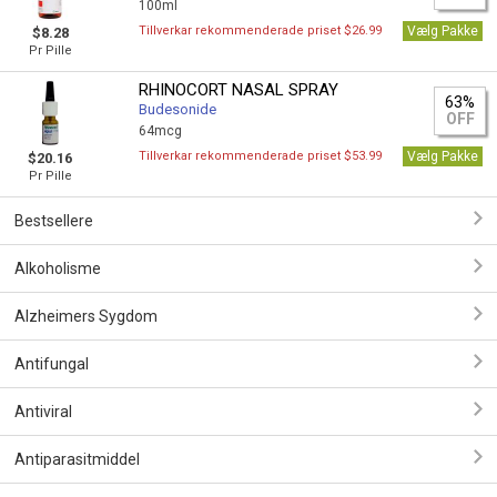
100ml
Tillverkar rekommenderade priset $26.99
Vælg Pakke
$8.28
Pr Pille
RHINOCORT NASAL SPRAY
63%
Budesonide
OFF
64mcg
Tillverkar rekommenderade priset $53.99
Vælg Pakke
$20.16
Pr Pille
Bestsellere
Alkoholisme
Alzheimers Sygdom
Antifungal
Antiviral
Antiparasitmiddel