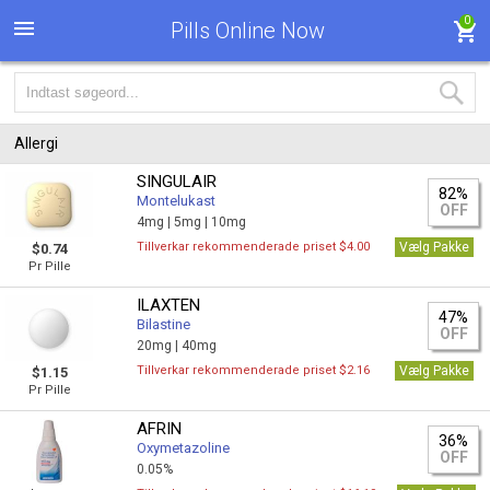
0
Pills Online Now
Allergi
SINGULAIR
82%
Montelukast
OFF
4mg |
5mg |
10mg
Tillverkar rekommenderade priset $4.00
Vælg Pakke
$0.74
Pr Pille
ILAXTEN
47%
Bilastine
OFF
20mg |
40mg
Tillverkar rekommenderade priset $2.16
Vælg Pakke
$1.15
Pr Pille
AFRIN
36%
Oxymetazoline
OFF
0.05%