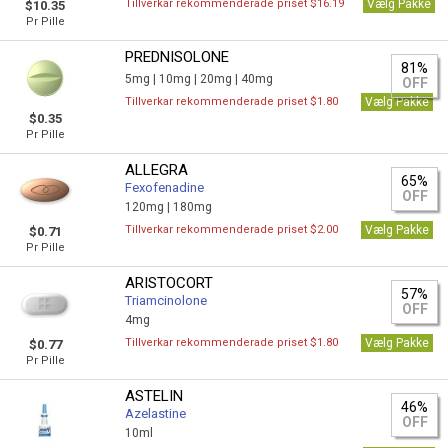
Tillverkar rekommenderade priset $16.19
Vælg Pakke
$10.35
Pr Pille
PREDNISOLONE
81%
5mg |
10mg |
20mg |
40mg
OFF
Tillverkar rekommenderade priset $1.80
Vælg Pakke
$0.35
Pr Pille
ALLEGRA
65%
Fexofenadine
OFF
120mg |
180mg
Tillverkar rekommenderade priset $2.00
Vælg Pakke
$0.71
Pr Pille
ARISTOCORT
57%
Triamcinolone
OFF
4mg
Tillverkar rekommenderade priset $1.80
Vælg Pakke
$0.77
Pr Pille
ASTELIN
46%
Azelastine
OFF
10ml