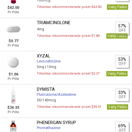
100mcg
Tillverkar rekommenderade priset $63.00
Vælg Pakke
$42.00
Pr Pille
TRIAMCINOLONE
57%
4mg
OFF
Tillverkar rekommenderade priset $1.80
Vælg Pakke
$0.77
Pr Pille
XYZAL
53%
Levocetirizine
OFF
5mg |
10mg
Tillverkar rekommenderade priset $2.27
Vælg Pakke
$1.06
Pr Pille
DYMISTA
33%
Fluticasone/Azelastine
OFF
50/140mcg
Tillverkar rekommenderade priset $39.41
Vælg Pakke
$26.33
Pr Pille
PHENERGAN SYRUP
69%
Promethazine
OFF