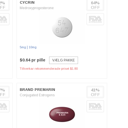
2%
CYCRIN
64%
FF
OFF
Medroxyprogesterone
|
5mg
10mg
$0.64 pr pille
VÆLG PAKKE
Tillverkar rekommenderade priset $1.80
7%
BRAND PREMARIN
41%
FF
OFF
Conjugated Estrogens