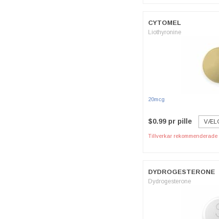
CYTOMEL
Liothyronine
20mcg
$0.99 pr pille
VÆL
Tillverkar rekommenderade p
DYDROGESTERONE
Dydrogesterone