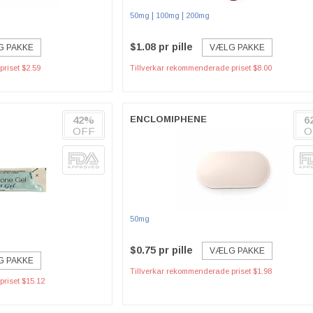
|
|
50mg
100mg
200mg
$1.08 pr pille
G PAKKE
VÆLG PAKKE
riset $2.59
Tillverkar rekommenderade priset $8.00
42%
ENCLOMIPHENE
6
OFF
O
50mg
$0.75 pr pille
VÆLG PAKKE
G PAKKE
Tillverkar rekommenderade priset $1.98
riset $15.12