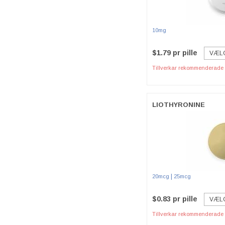
10mg
$1.79 pr pille
VÆL
Tillverkar rekommenderade p
LIOTHYRONINE
|
20mcg
25mcg
$0.83 pr pille
VÆL
Tillverkar rekommenderade p