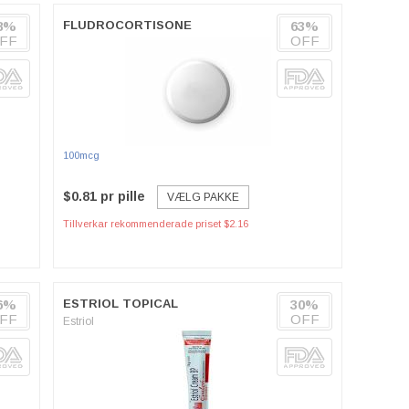
8%
FLUDROCORTISONE
63%
FF
OFF
100mcg
$0.81 pr pille
VÆLG PAKKE
Tillverkar rekommenderade priset $2.16
6%
ESTRIOL TOPICAL
30%
FF
OFF
Estriol