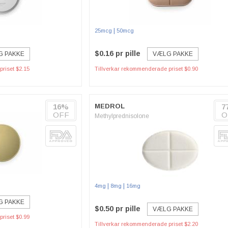
|
25mcg
50mcg
$0.16 pr pille
G PAKKE
VÆLG PAKKE
riset $2.15
Tillverkar rekommenderade priset $0.90
16%
MEDROL
7
OFF
O
Methylprednisolone
|
|
4mg
8mg
16mg
G PAKKE
$0.50 pr pille
VÆLG PAKKE
riset $0.99
Tillverkar rekommenderade priset $2.20