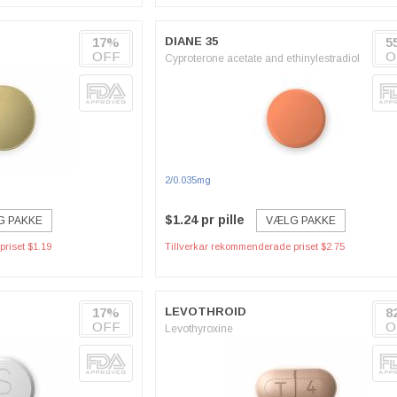
17%
DIANE 35
5
OFF
O
Cyproterone acetate and ethinylestradiol
2/0.035mg
$1.24 pr pille
G PAKKE
VÆLG PAKKE
riset $1.19
Tillverkar rekommenderade priset $2.75
17%
LEVOTHROID
8
OFF
O
Levothyroxine