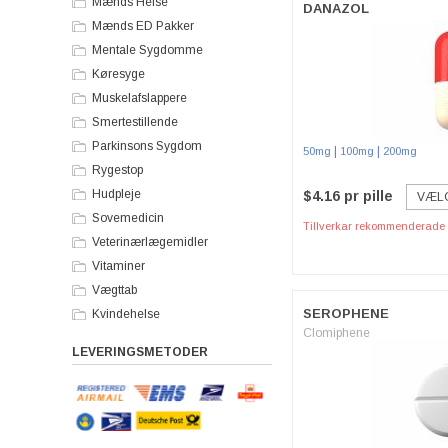
Mænds Helse
DANAZOL
Mænds ED Pakker
Mentale Sygdomme
Køresyge
Muskelafslappere
Smertestillende
Parkinsons Sygdom
|
|
50mg
100mg
200mg
Rygestop
Hudpleje
$4.16 pr pille
VÆL
Sovemedicin
Tillverkar rekommenderade p
Veterinærlægemidler
Vitaminer
Vægttab
SEROPHENE
Kvindehelse
Clomiphene
LEVERINGSMETODER