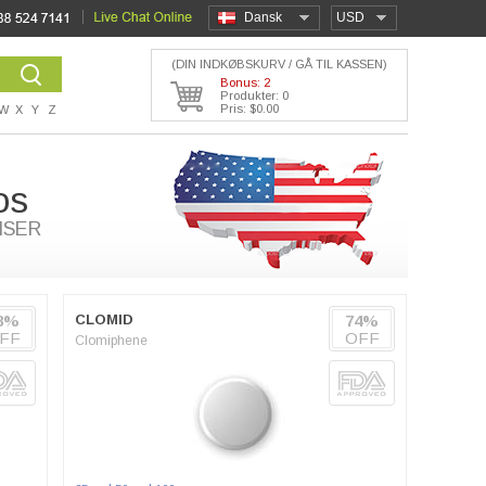
Dansk
USD
(DIN INDKØBSKURV / GÅ TIL KASSEN)
Bonus: 2
Produkter: 0
Pris: $0.00
W
X
Y
Z
os
ISER
8%
CLOMID
74%
FF
OFF
Clomiphene