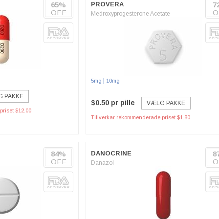
65%
PROVERA
7
OFF
O
Medroxyprogesterone Acetate
|
5mg
10mg
G PAKKE
$0.50 pr pille
VÆLG PAKKE
riset $12.00
Tillverkar rekommenderade priset $1.80
84%
DANOCRINE
8
OFF
O
Danazol