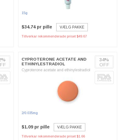
15g
$34.74 pr pille
VÆLG PAKKE
Tillverkar rekommenderade priset $49.67
2%
CYPROTERONE ACETATE AND
34%
ETHINYLESTRADIOL
FF
OFF
Cyproterone acetate and ethinylestradiol
2/0.035mg
$1.09 pr pille
VÆLG PAKKE
Tillverkar rekommenderade priset $1.66