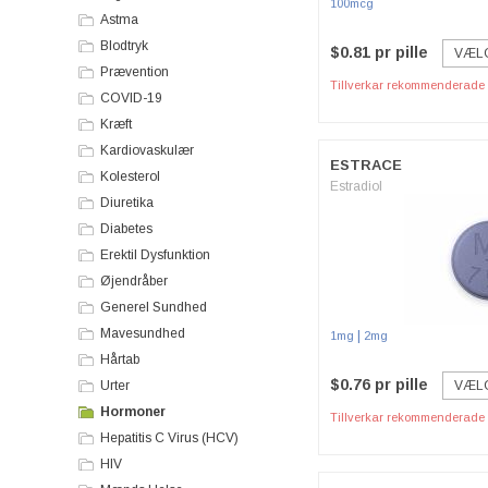
100mcg
Astma
Blodtryk
$0.81 pr pille
VÆL
Prævention
Tillverkar rekommenderade p
COVID-19
Kræft
Kardiovaskulær
ESTRACE
Kolesterol
Estradiol
Diuretika
Diabetes
Erektil Dysfunktion
Øjendråber
Generel Sundhed
Mavesundhed
|
1mg
2mg
Hårtab
$0.76 pr pille
Urter
VÆL
Hormoner
Tillverkar rekommenderade p
Hepatitis C Virus (HCV)
HIV