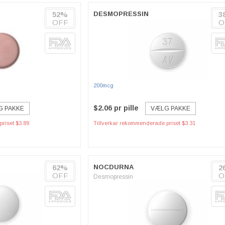
52%
DESMOPRESSIN
3
OFF
O
200mcg
$2.06 pr pille
G PAKKE
VÆLG PAKKE
riset $3.89
Tillverkar rekommenderade priset $3.31
62%
NOCDURNA
2
OFF
O
Desmopressin