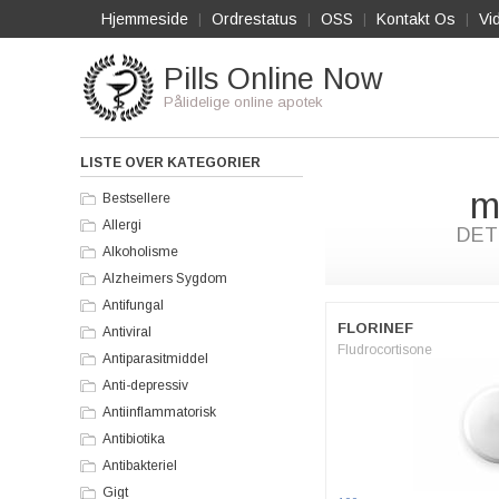
Hjemmeside
Ordrestatus
OSS
Kontakt Os
Vi
|
|
|
|
Pills Online Now
Pålidelige online apotek
LISTE OVER KATEGORIER
m
Bestsellere
Allergi
DET
Alkoholisme
Alzheimers Sygdom
Antifungal
FLORINEF
Antiviral
Fludrocortisone
Antiparasitmiddel
Anti-depressiv
Antiinflammatorisk
Antibiotika
Antibakteriel
Gigt