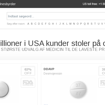
dnesbyrder
Søg efter navn:
A
B
C
D
E
F
G
H
I
J
K
L
M
N
O
P
Q
R
S
T
U
V
illioner i USA kunder stoler på 
 STØRSTE UDVALG AF MEDICIN TIL DE LAVESTE PR
63%
DDAVP
3
OFF
O
Desmopressin