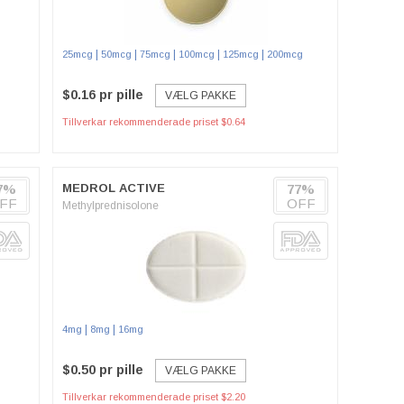
|
|
|
|
|
25mcg
50mcg
75mcg
100mcg
125mcg
200mcg
$0.16 pr pille
VÆLG PAKKE
Tillverkar rekommenderade priset $0.64
7%
MEDROL ACTIVE
77%
FF
OFF
Methylprednisolone
|
|
4mg
8mg
16mg
$0.50 pr pille
VÆLG PAKKE
Tillverkar rekommenderade priset $2.20