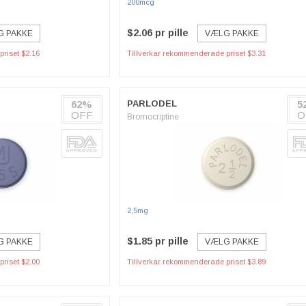
200mcg
$2.06 pr pille
G PAKKE
VÆLG PAKKE
riset $2.16
Tillverkar rekommenderade priset $3.31
62%
PARLODEL
5
OFF
O
Bromocriptine
2,5mg
$1.85 pr pille
G PAKKE
VÆLG PAKKE
riset $2.00
Tillverkar rekommenderade priset $3.89