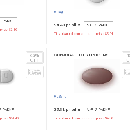
0.2mg
G PAKKE
$4.40 pr pille
VÆLG PAKKE
riset $1.80
Tillverkar rekommenderade priset $5.94
65%
CONJUGATED ESTROGENS
4
OFF
O
0.625mg
$2.81 pr pille
G PAKKE
VÆLG PAKKE
riset $14.40
Tillverkar rekommenderade priset $4.86