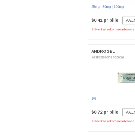
|
|
25mg
50mg
100mg
$0.41 pr pille
VÆL
Tillverkar rekommenderade p
ANDROGEL
Testosterone topical
1%
$8.72 pr pille
VÆL
Tillverkar rekommenderade p