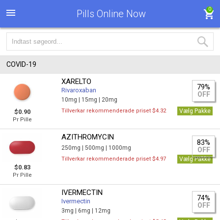
0
Pills Online Now
COVID-19
XARELTO
79%
Rivaroxaban
OFF
10mg |
15mg |
20mg
Tillverkar rekommenderade priset $4.32
Vælg Pakke
$0.90
Pr Pille
AZITHROMYCIN
83%
250mg |
500mg |
1000mg
OFF
Tillverkar rekommenderade priset $4.97
Vælg Pakke
$0.83
Pr Pille
IVERMECTIN
74%
Ivermectin
OFF
3mg |
6mg |
12mg