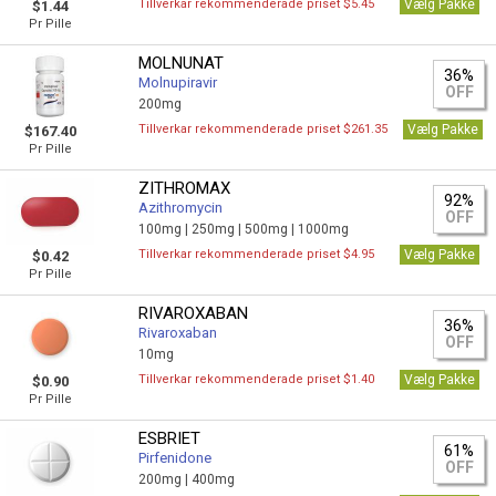
Tillverkar rekommenderade priset $5.45
Vælg Pakke
$1.44
Pr Pille
MOLNUNAT
36%
Molnupiravir
OFF
200mg
Tillverkar rekommenderade priset $261.35
Vælg Pakke
$167.40
Pr Pille
ZITHROMAX
92%
Azithromycin
OFF
100mg |
250mg |
500mg |
1000mg
Tillverkar rekommenderade priset $4.95
Vælg Pakke
$0.42
Pr Pille
RIVAROXABAN
36%
Rivaroxaban
OFF
10mg
Tillverkar rekommenderade priset $1.40
Vælg Pakke
$0.90
Pr Pille
ESBRIET
61%
Pirfenidone
OFF
200mg |
400mg