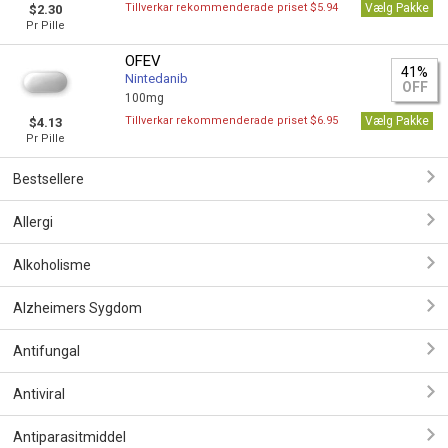
Tillverkar rekommenderade priset $5.94
Vælg Pakke
$2.30
Pr Pille
OFEV
41%
Nintedanib
OFF
100mg
Tillverkar rekommenderade priset $6.95
Vælg Pakke
$4.13
Pr Pille
Bestsellere
Allergi
Alkoholisme
Alzheimers Sygdom
Antifungal
Antiviral
Antiparasitmiddel