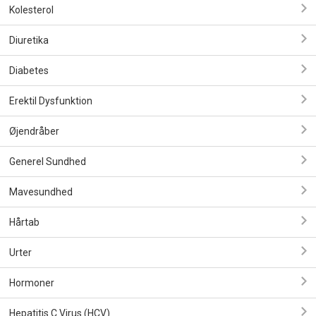
Kolesterol
Diuretika
Diabetes
Erektil Dysfunktion
Øjendråber
Generel Sundhed
Mavesundhed
Hårtab
Urter
Hormoner
Hepatitis C Virus (HCV)