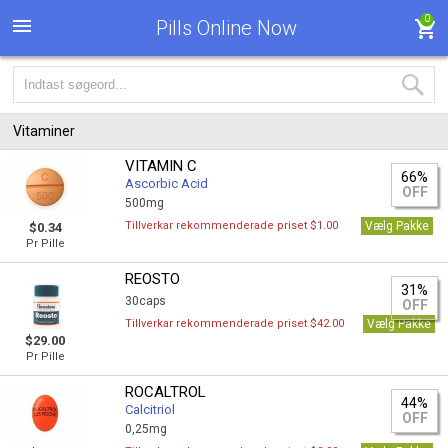
0
Pills Online Now
Vitaminer
VITAMIN C
66%
Ascorbic Acid
OFF
500mg
Tillverkar rekommenderade priset $1.00
Vælg Pakke
$0.34
Pr Pille
REOSTO
31%
30caps
OFF
Tillverkar rekommenderade priset $42.00
Vælg Pakke
$29.00
Pr Pille
ROCALTROL
44%
Calcitriol
OFF
0,25mg