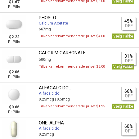
Tillverkar rekommenderade priset $3.00
Vælg Pakke
$1.67
Pr Pille
PHOSLO
45%
Calcium Acetate
OFF
667mg
Tillverkar rekommenderade priset $4.00
Vælg Pakke
$2.22
Pr Pille
CALCIUM CARBONATE
31%
500mg
OFF
Tillverkar rekommenderade priset $3.00
Vælg Pakke
$2.06
Pr Pille
ALFACALCIDOL
66%
Alfacalcidol
OFF
0.25mcg |
0.5mcg
Tillverkar rekommenderade priset $1.95
Vælg Pakke
$0.66
Pr Pille
ONE-ALPHA
60%
Alfacalcidol
OFF
0.25mcg