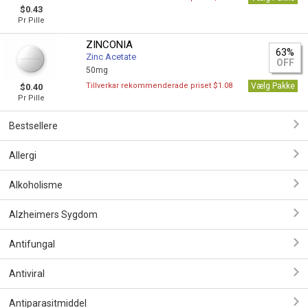
$0.43
Pr Pille
ZINCONIA
63%
Zinc Acetate
OFF
50mg
Tillverkar rekommenderade priset $1.08
Vælg Pakke
$0.40
Pr Pille
Bestsellere
Allergi
Alkoholisme
Alzheimers Sygdom
Antifungal
Antiviral
Antiparasitmiddel