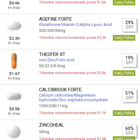
Tillverkar rekommenderade priset $1.66
Vælg Pakke
$0.66
Pr Pille
AGEFINE FORTE
29%
Glutathione/Vitamin C/Alpha Lipoic Acid
OFF
500/250/50mg
Tillverkar rekommenderade priset $3.24
Vælg Pakke
$2.30
Pr Pille
THEOFER XT
19%
Iron/Zinc/Folic acid
OFF
50/22.5/0.5mg
Tillverkar rekommenderade priset $2.06
Vælg Pakke
$1.67
Pr Pille
CALCIBROOK FORTE
51%
Calcium carbonate/Magnesium
OFF
hydroxide/Zinc sulphate monohydrate
1000/240/11mg
$0.58
Tillverkar rekommenderade priset $1.19
Vælg Pakke
Pr Pille
ZINCOHEAL
60%
50mg
OFF
Tillverkar rekommenderade priset $1.08
Vælg Pakke