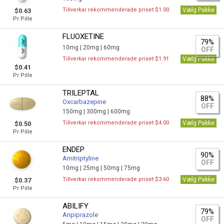
Tillverkar rekommenderade priset $1.00
Vælg Pakke
$0.63
Pr Pille
FLUOXETINE
79%
10mg |
20mg |
60mg
OFF
Tillverkar rekommenderade priset $1.91
Vælg Pakke
$0.41
Pr Pille
TRILEPTAL
88%
Oxcarbazepine
OFF
150mg |
300mg |
600mg
Tillverkar rekommenderade priset $4.00
Vælg Pakke
$0.50
Pr Pille
ENDEP
90%
Amitriptyline
OFF
10mg |
25mg |
50mg |
75mg
Tillverkar rekommenderade priset $3.60
Vælg Pakke
$0.37
Pr Pille
ABILIFY
79%
Aripiprazole
OFF