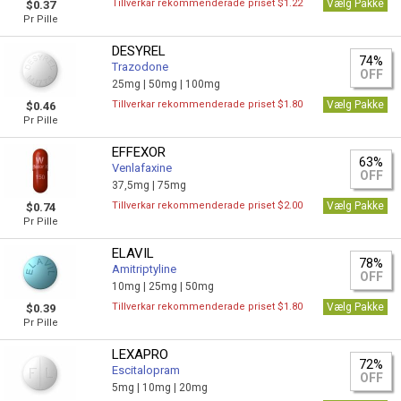
Tillverkar rekommenderade priset $1.22
Vælg Pakke
$0.37
Pr Pille
DESYREL
74%
Trazodone
OFF
25mg |
50mg |
100mg
Tillverkar rekommenderade priset $1.80
Vælg Pakke
$0.46
Pr Pille
EFFEXOR
63%
Venlafaxine
OFF
37,5mg |
75mg
Tillverkar rekommenderade priset $2.00
Vælg Pakke
$0.74
Pr Pille
ELAVIL
78%
Amitriptyline
OFF
10mg |
25mg |
50mg
Tillverkar rekommenderade priset $1.80
Vælg Pakke
$0.39
Pr Pille
LEXAPRO
72%
Escitalopram
OFF
5mg |
10mg |
20mg