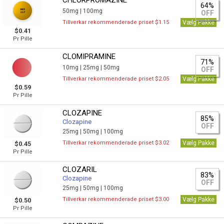
CHLORPROMAZINE
64%
50mg |
100mg
OFF
Tillverkar rekommenderade priset $1.15
Vælg Pakke
$0.41
Pr Pille
CLOMIPRAMINE
71%
10mg |
25mg |
50mg
OFF
Tillverkar rekommenderade priset $2.05
Vælg Pakke
$0.59
Pr Pille
CLOZAPINE
85%
Clozapine
OFF
25mg |
50mg |
100mg
Tillverkar rekommenderade priset $3.02
Vælg Pakke
$0.45
Pr Pille
CLOZARIL
83%
Clozapine
OFF
25mg |
50mg |
100mg
Tillverkar rekommenderade priset $3.00
Vælg Pakke
$0.50
Pr Pille