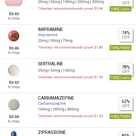
25mg |
50mg |
100mg |
200mg |
300mg
OFF
Tillverkar rekommenderade priset $3.96
Vælg Pakke
$0.63
Pr Pille
IMIPRAMINE
74%
Imipramine
OFF
25mg |
50mg |
75mg
Tillverkar rekommenderade priset $1.80
Vælg Pakke
$0.46
Pr Pille
SERTRALINE
78%
25mg |
50mg |
100mg
OFF
Tillverkar rekommenderade priset $1.94
Vælg Pakke
$0.42
Pr Pille
CARBAMAZEPINE
62%
Carbamazepine
OFF
100mg |
200mg |
400mg
Tillverkar rekommenderade priset $1.33
Vælg Pakke
$0.50
Pr Pille
ZIPRASIDONE
80%