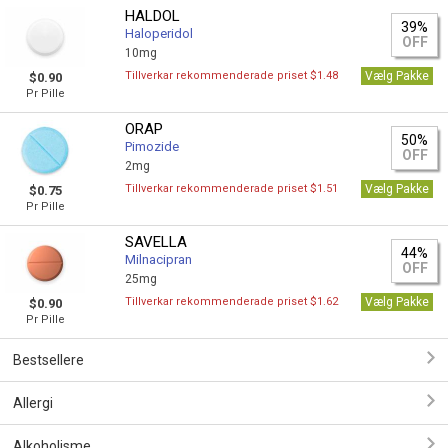
HALDOL
39%
Haloperidol
OFF
10mg
Tillverkar rekommenderade priset $1.48
Vælg Pakke
$0.90
Pr Pille
ORAP
50%
Pimozide
OFF
2mg
Tillverkar rekommenderade priset $1.51
Vælg Pakke
$0.75
Pr Pille
SAVELLA
44%
Milnacipran
OFF
25mg
Tillverkar rekommenderade priset $1.62
Vælg Pakke
$0.90
Pr Pille
Bestsellere
Allergi
Alkoholisme