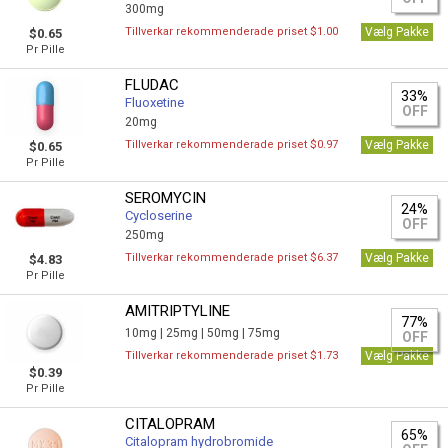
300mg
Tillverkar rekommenderade priset $1.00
Vælg Pakke
$0.65
Pr Pille
FLUDAC
33%
Fluoxetine
OFF
20mg
Tillverkar rekommenderade priset $0.97
Vælg Pakke
$0.65
Pr Pille
SEROMYCIN
24%
Cycloserine
OFF
250mg
Tillverkar rekommenderade priset $6.37
Vælg Pakke
$4.83
Pr Pille
AMITRIPTYLINE
77%
10mg |
25mg |
50mg |
75mg
OFF
Tillverkar rekommenderade priset $1.73
Vælg Pakke
$0.39
Pr Pille
CITALOPRAM
65%
Citalopram hydrobromide