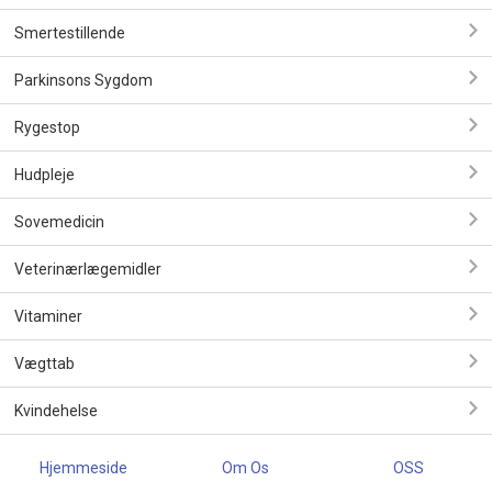
Smertestillende
Parkinsons Sygdom
Rygestop
Hudpleje
Sovemedicin
Veterinærlægemidler
Vitaminer
Vægttab
Kvindehelse
Hjemmeside
Om Os
OSS