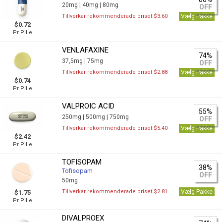
20mg |
40mg |
80mg
OFF
Tillverkar rekommenderade priset $3.60
Vælg Pakke
$0.72
Pr Pille
VENLAFAXINE
74%
37,5mg |
75mg
OFF
Tillverkar rekommenderade priset $2.88
Vælg Pakke
$0.74
Pr Pille
VALPROIC ACID
55%
250mg |
500mg |
750mg
OFF
Tillverkar rekommenderade priset $5.40
Vælg Pakke
$2.42
Pr Pille
TOFISOPAM
38%
Tofisopam
OFF
50mg
Tillverkar rekommenderade priset $2.81
Vælg Pakke
$1.75
Pr Pille
DIVALPROEX