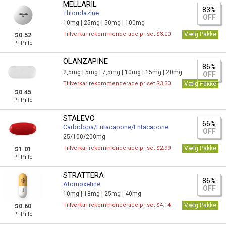
MELLARIL
83%
Thioridazine
OFF
10mg |
25mg |
50mg |
100mg
Tillverkar rekommenderade priset $3.00
Vælg Pakke
$0.52
Pr Pille
OLANZAPINE
86%
2,5mg |
5mg |
7,5mg |
10mg |
15mg |
20mg
OFF
Tillverkar rekommenderade priset $3.30
Vælg Pakke
$0.45
Pr Pille
STALEVO
66%
Carbidopa/Entacapone/Entacapone
OFF
25/100/200mg
Tillverkar rekommenderade priset $2.99
Vælg Pakke
$1.01
Pr Pille
STRATTERA
86%
Atomoxetine
OFF
10mg |
18mg |
25mg |
40mg
Tillverkar rekommenderade priset $4.14
Vælg Pakke
$0.60
Pr Pille