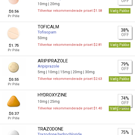
OFF
10mg |
20mg
Tillverkar rekommenderade priset $1.58
Vælg Pakke
$0.56
Pr Pille
TOFICALM
38%
Tofisopam
OFF
50mg
Tillverkar rekommenderade priset $2.81
Vælg Pakke
$1.75
Pr Pille
ARIPIPRAZOLE
79%
Aripiprazole
OFF
5mg |
10mg |
15mg |
20mg |
30mg
Tillverkar rekommenderade priset $2.63
Vælg Pakke
$0.55
Pr Pille
HYDROXYZINE
74%
10mg |
25mg
OFF
Tillverkar rekommenderade priset $1.40
Vælg Pakke
$0.37
Pr Pille
TRAZODONE
75%
Trazodone hydrochloride