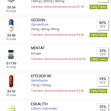
100mg |
200mg |
400mg
Tillverkar rekommenderade priset $1.33
Vælg Pakke
$0.50
Pr Pille
GEODON
80%
Ziprasidone
OFF
20mg |
40mg |
80mg
Tillverkar rekommenderade priset $4.00
Vælg Pakke
$0.80
Pr Pille
MENTAT
33%
60caps
OFF
Tillverkar rekommenderade priset $26.00
Vælg Pakke
$17.50
Pr Pille
EFFEXOR XR
54%
Venlafaxine
OFF
75mg |
150mg
Tillverkar rekommenderade priset $2.00
Vælg Pakke
$0.92
Pr Pille
ESKALITH
35%
Lithium carbonate
OFF