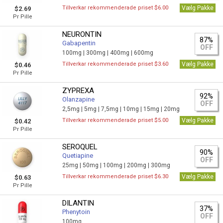
Tillverkar rekommenderade priset $6.00
Vælg Pakke
$2.69
Pr Pille
NEURONTIN
87%
Gabapentin
OFF
100mg |
300mg |
400mg |
600mg
Tillverkar rekommenderade priset $3.60
Vælg Pakke
$0.46
Pr Pille
ZYPREXA
92%
Olanzapine
OFF
2,5mg |
5mg |
7,5mg |
10mg |
15mg |
20mg
Tillverkar rekommenderade priset $5.00
Vælg Pakke
$0.42
Pr Pille
SEROQUEL
90%
Quetiapine
OFF
25mg |
50mg |
100mg |
200mg |
300mg
Tillverkar rekommenderade priset $6.30
Vælg Pakke
$0.63
Pr Pille
DILANTIN
37%
Phenytoin
OFF
100mg