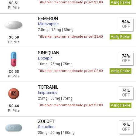
Tillverkar rekommenderade priset $1.80
Vælg Pakke
$0.51
Pr Pille
REMERON
84%
Mirtazapine
OFF
7.5mg |
15mg |
30mg
Tillverkar rekommenderade priset $3.60
Vælg Pakke
$0.59
Pr Pille
SINEQUAN
74%
Doxepin
OFF
10mg |
25mg |
75mg
Tillverkar rekommenderade priset $2.00
Vælg Pakke
$0.53
Pr Pille
TOFRANIL
74%
Imipramine
OFF
25mg |
50mg |
75mg
Tillverkar rekommenderade priset $1.80
Vælg Pakke
$0.46
Pr Pille
ZOLOFT
78%
Sertraline
OFF
25mg |
50mg |
100mg