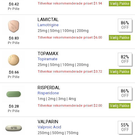
Tillverkar rekommenderade priset $1.94
Vælg Pakke
$0.42
Pr Pille
LAMICTAL
86%
Lamotrigine
OFF
25mg |
50mg |
100mg |
200mg
Tillverkar rekommenderade priset $6.00
Vælg Pakke
$0.83
Pr Pille
TOPAMAX
82%
Topiramate
OFF
25mg |
50mg |
100mg |
200mg
Tillverkar rekommenderade priset $3.72
Vælg Pakke
$0.66
Pr Pille
RISPERDAL
86%
Risperidone
OFF
1mg |
2mg |
3mg |
4mg
Tillverkar rekommenderade priset $2.00
Vælg Pakke
$0.28
Pr Pille
VALPARIN
55%
Valproic Acid
OFF
250mg |
500mg |
750mg