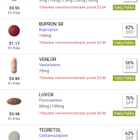
5mg |
10mg |
15mg |
20mg |
30mg
Tillverkar rekommenderade priset $2.64
Vælg Pakke
$0.55
Pr Pille
BUPRON SR
42%
Bupropion
OFF
150mg
Tillverkar rekommenderade priset $2.00
Vælg Pakke
$1.17
Pr Pille
VENLOR
56%
Venlafaxine
OFF
75mg
Tillverkar rekommenderade priset $2.00
Vælg Pakke
$0.89
Pr Pille
LUVOX
76%
Fluvoxamine
OFF
50mg |
100mg
Tillverkar rekommenderade priset $4.00
Vælg Pakke
$0.98
Pr Pille
TEGRETOL
62%
Carbamazepine
OFF