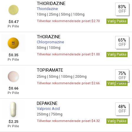
THIORIDAZINE
83%
Thioridazine
OFF
10mg |
25mg |
50mg |
100mg
Tillverkar rekommenderade priset $2.70
Vælg Pakke
$0.47
Pr Pille
THORAZINE
65%
Chlorpromazine
OFF
50mg |
100mg
Tillverkar rekommenderade priset $1.00
Vælg Pakke
$0.35
Pr Pille
TOPIRAMATE
75%
25mg |
50mg |
100mg |
200mg
OFF
Tillverkar rekommenderade priset $2.66
Vælg Pakke
$0.66
Pr Pille
DEPAKENE
48%
Valproic Acid
OFF
250mg |
750mg
Tillverkar rekommenderade priset $4.32
Vælg Pakke
$2.25
Pr Pille