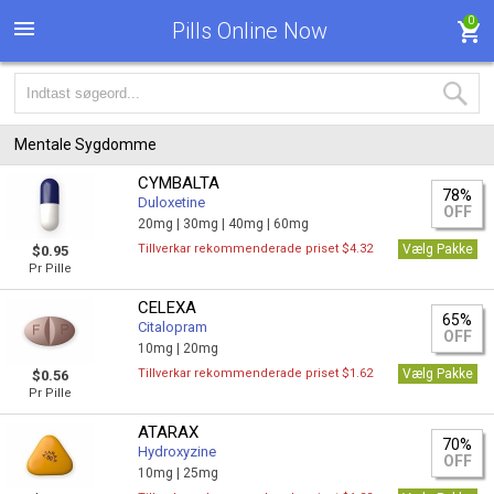
0
Pills Online Now
Mentale Sygdomme
CYMBALTA
78%
Duloxetine
OFF
20mg |
30mg |
40mg |
60mg
Tillverkar rekommenderade priset $4.32
Vælg Pakke
$0.95
Pr Pille
CELEXA
65%
Citalopram
OFF
10mg |
20mg
Tillverkar rekommenderade priset $1.62
Vælg Pakke
$0.56
Pr Pille
ATARAX
70%
Hydroxyzine
OFF
10mg |
25mg