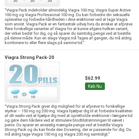
"Viagra Pack indeholder almindelig Viagra 100 mg, Viagra Super Active
100 mg og Viagra Professional 100 mg. Du kan forbedre din seksuelle
oplevelse og forbedre hårdheden i dine erektioner ved at tage Viagra
som anvist. Viagra Pack er en fantastisk udvej hvis du ønsker at afprøve
flere forskellige varianter af Viagra for at kunne afgøre hvilken variant,
der virker bedst for dig, og så sparer du samtidig penge ved at bestille
på denne måde. Kun en slags Viagra må Tages af gangen, du må aldrig
kombinere to eller flere slags på samme tid."
Viagra Strong Pack-20
$62.99
Køb Nu
"Viagra Strong Pack giver dig mulighed for at afprøve to forskellige
styrker – 150 mg og 200 mg. Viagra hjælper dig til at forbedre kvaliteten
af dit sexliv ved at hjælpe dig med at opretholde erektioner i længere tid
og gøre dem hårdere ved at stimulere blodtilstrømningen til vævet i
penis. Du sparer en anseelig mængde penge ved at bestille Viagra
Strong Pack og du kan finde den Dosering, der er passende for dig. Du
må aldrig tage Viagra 150 mg og Viagra 200 mg samtidigt."