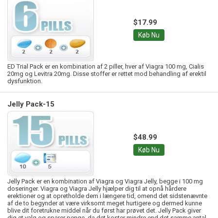
$17.99
Køb Nu
ED Trial Pack er en kombination af 2 piller, hver af Viagra 100 mg, Cialis
20mg og Levitra 20mg. Disse stoffer er rettet mod behandling af erektil
dysfunktion.
Jelly Pack-15
$48.99
Køb Nu
Jelly Pack er en kombination af Viagra og Viagra Jelly, begge i 100 mg
doseringer. Viagra og Viagra Jelly hjælper dig til at opnå hårdere
erektioner og at opretholde dem i længere tid, omend det sidstenævnte
af de to begynder at være virksomt meget hurtigere og dermed kunne
blive dit foretrukne middel når du først har prøvet det. Jelly Pack giver
dig et valg og sparer penge, da det koster mindre end det samme antal