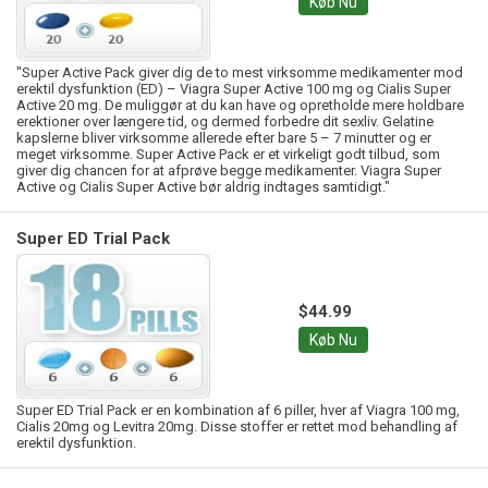
Køb Nu
"Super Active Pack giver dig de to mest virksomme medikamenter mod
erektil dysfunktion (ED) – Viagra Super Active 100 mg og Cialis Super
Active 20 mg. De muliggør at du kan have og opretholde mere holdbare
erektioner over længere tid, og dermed forbedre dit sexliv. Gelatine
kapslerne bliver virksomme allerede efter bare 5 – 7 minutter og er
meget virksomme. Super Active Pack er et virkeligt godt tilbud, som
giver dig chancen for at afprøve begge medikamenter. Viagra Super
Active og Cialis Super Active bør aldrig indtages samtidigt."
Super ED Trial Pack
$44.99
Køb Nu
Super ED Trial Pack er en kombination af 6 piller, hver af Viagra 100 mg,
Cialis 20mg og Levitra 20mg. Disse stoffer er rettet mod behandling af
erektil dysfunktion.