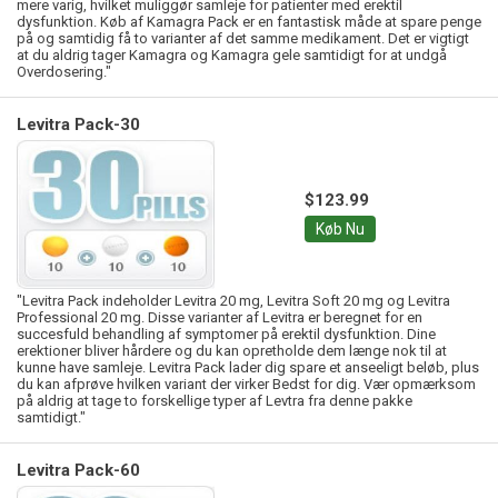
mere varig, hvilket muliggør samleje for patienter med erektil
dysfunktion. Køb af Kamagra Pack er en fantastisk måde at spare penge
på og samtidig få to varianter af det samme medikament. Det er vigtigt
at du aldrig tager Kamagra og Kamagra gele samtidigt for at undgå
Overdosering."
Levitra Pack-30
$123.99
Køb Nu
"Levitra Pack indeholder Levitra 20 mg, Levitra Soft 20 mg og Levitra
Professional 20 mg. Disse varianter af Levitra er beregnet for en
succesfuld behandling af symptomer på erektil dysfunktion. Dine
erektioner bliver hårdere og du kan opretholde dem længe nok til at
kunne have samleje. Levitra Pack lader dig spare et anseeligt beløb, plus
du kan afprøve hvilken variant der virker Bedst for dig. Vær opmærksom
på aldrig at tage to forskellige typer af Levtra fra denne pakke
samtidigt."
Levitra Pack-60