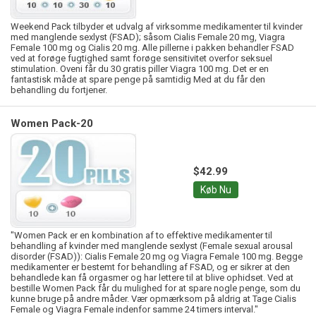
Weekend Pack tilbyder et udvalg af virksomme medikamenter til kvinder
med manglende sexlyst (FSAD); såsom Cialis Female 20 mg, Viagra
Female 100 mg og Cialis 20 mg. Alle pillerne i pakken behandler FSAD
ved at forøge fugtighed samt forøge sensitivitet overfor seksuel
stimulation. Oveni får du 30 gratis piller Viagra 100 mg. Det er en
fantastisk måde at spare penge på samtidig Med at du får den
behandling du fortjener.
Women Pack-20
$42.99
Køb Nu
"Women Pack er en kombination af to effektive medikamenter til
behandling af kvinder med manglende sexlyst (Female sexual arousal
disorder (FSAD)): Cialis Female 20 mg og Viagra Female 100 mg. Begge
medikamenter er bestemt for behandling af FSAD, og er sikrer at den
behandlede kan få orgasmer og har lettere til at blive ophidset. Ved at
bestille Women Pack får du mulighed for at spare nogle penge, som du
kunne bruge på andre måder. Vær opmærksom på aldrig at Tage Cialis
Female og Viagra Female indenfor samme 24 timers interval."