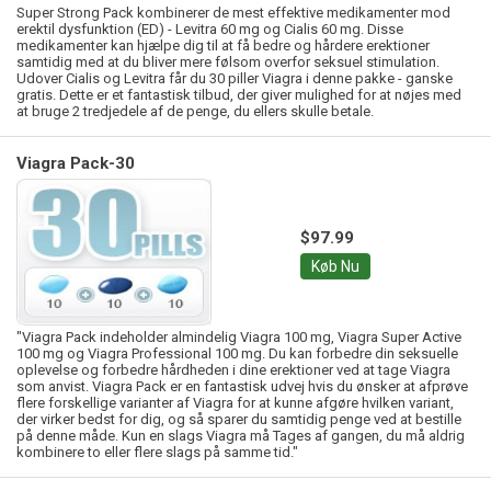
Super Strong Pack kombinerer de mest effektive medikamenter mod
erektil dysfunktion (ED) - Levitra 60 mg og Cialis 60 mg. Disse
medikamenter kan hjælpe dig til at få bedre og hårdere erektioner
samtidig med at du bliver mere følsom overfor seksuel stimulation.
Udover Cialis og Levitra får du 30 piller Viagra i denne pakke - ganske
gratis. Dette er et fantastisk tilbud, der giver mulighed for at nøjes med
at bruge 2 tredjedele af de penge, du ellers skulle betale.
Viagra Pack-30
$97.99
Køb Nu
"Viagra Pack indeholder almindelig Viagra 100 mg, Viagra Super Active
100 mg og Viagra Professional 100 mg. Du kan forbedre din seksuelle
oplevelse og forbedre hårdheden i dine erektioner ved at tage Viagra
som anvist. Viagra Pack er en fantastisk udvej hvis du ønsker at afprøve
flere forskellige varianter af Viagra for at kunne afgøre hvilken variant,
der virker bedst for dig, og så sparer du samtidig penge ved at bestille
på denne måde. Kun en slags Viagra må Tages af gangen, du må aldrig
kombinere to eller flere slags på samme tid."