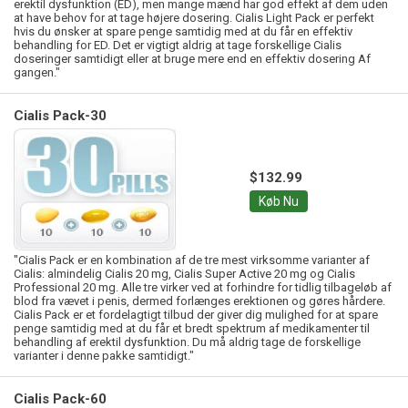
erektil dysfunktion (ED), men mange mænd har god effekt af dem uden
at have behov for at tage højere dosering. Cialis Light Pack er perfekt
hvis du ønsker at spare penge samtidig med at du får en effektiv
behandling for ED. Det er vigtigt aldrig at tage forskellige Cialis
doseringer samtidigt eller at bruge mere end en effektiv dosering Af
gangen."
Cialis Pack-30
$132.99
Køb Nu
"Cialis Pack er en kombination af de tre mest virksomme varianter af
Cialis: almindelig Cialis 20 mg, Cialis Super Active 20 mg og Cialis
Professional 20 mg. Alle tre virker ved at forhindre for tidlig tilbageløb af
blod fra vævet i penis, dermed forlænges erektionen og gøres hårdere.
Cialis Pack er et fordelagtigt tilbud der giver dig mulighed for at spare
penge samtidig med at du får et bredt spektrum af medikamenter til
behandling af erektil dysfunktion. Du må aldrig tage de forskellige
varianter i denne pakke samtidigt."
Cialis Pack-60