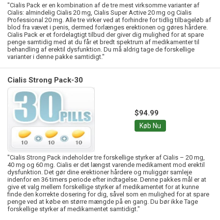
"Cialis Pack er en kombination af de tre mest virksomme varianter af
Cialis: almindelig Cialis 20 mg, Cialis Super Active 20 mg og Cialis
Professional 20 mg. Alle tre virker ved at forhindre for tidlig tilbageløb af
blod fra vævet i penis, dermed forlænges erektionen og gøres hårdere.
Cialis Pack er et fordelagtigt tilbud der giver dig mulighed for at spare
penge samtidig med at du får et bredt spektrum af medikamenter til
behandling af erektil dysfunktion. Du må aldrig tage de forskellige
varianter i denne pakke samtidigt."
Cialis Strong Pack-30
$94.99
Køb Nu
"Cialis Strong Pack indeholder tre forskellige styrker af Cialis – 20 mg,
40 mg og 60 mg. Cialis er det længst varende medikament mod erektil
dysfunktion. Det gør dine erektioner hårdere og muliggør samleje
indenfor en 36 timers periode efter indtagelse. Denne pakkes mål er at
give et valg mellem forskellige styrker af medikamentet for at kunne
finde den korrekte dosering for dig, såvel som en mulighed for at spare
penge ved at købe en større mængde på en gang. Du bør ikke Tage
forskellige styrker af medikamentet samtidigt."