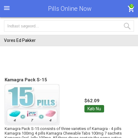
0
Pills Online Now
Vores Ed Pakker
Kamagra Pack S-15
$62.09
Køb Nu
Kamagra Pack S-15 consists of three varieties of Kamagra - 4 pills
Kamagra 100mg 4 pills Kamagra Chewable Tabs 100mg 7 sachets
Kamagra Oral Jelly 100mg. All three drugs contain the same active