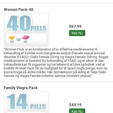
Women Pack-40
$67.99
Køb Nu
"Women Pack er en kombination af to effektive medikamenter til
behandling af kvinder med manglende sexlyst (Female sexual arousal
disorder (FSAD)): Cialis Female 20 mg og Viagra Female 100 mg. Begge
medikamenter er bestemt for behandling af FSAD, og er sikrer at den
behandlede kan få orgasmer og har lettere til at blive ophidset. Ved at
bestille Women Pack får du mulighed for at spare nogle penge, som du
kunne bruge på andre måder. Vær opmærksom på aldrig at Tage Cialis
Female og Viagra Female indenfor samme 24 timers interval."
Family Viagra Pack
$43.19
Køb Nu