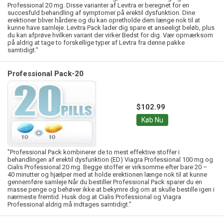
Professional 20 mg. Disse varianter af Levitra er beregnet for en
succesfuld behandling af symptomer på erektil dysfunktion. Dine
erektioner bliver hårdere og du kan opretholde dem længe nok til at
kunne have samleje. Levitra Pack lader dig spare et anseeligt beløb, plus
du kan afprøve hvilken variant der virker Bedst for dig. Vær opmærksom
på aldrig at tage to forskellige typer af Levtra fra denne pakke
samtidigt."
Professional Pack-20
$102.99
Køb Nu
"Professional Pack kombinerer de to mest effektive stoffer i
behandlingen af erektil dysfunktion (ED) Viagra Professional 100 mg og
Cialis Professional 20 mg. Begge stoffer er virksomme efter bare 20 –
40 minutter og hjælper med at holde erektionen længe nok til at kunne
gennemføre samleje Når du bestiller Professional Pack sparer du en
masse penge og behøver ikke at bekymre dig om at skulle bestille igen i
nærmeste fremtid. Husk dog at Cialis Professional og Viagra
Professional aldrig må indtages samtidigt."