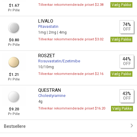
Tillverkar rekommenderade priset $2.38
Vælg Pakke
$1.67
Pr Pille
LIVALO
74%
Pitavastatin
OFF
1mg |
2mg |
4mg
Tillverkar rekommenderade priset $3.02
Vælg Pakke
$0.80
Pr Pille
ROSZET
44%
Rosuvastatin/Ezetimibe
OFF
10/10mg
Tillverkar rekommenderade priset $2.16
Vælg Pakke
$1.21
Pr Pille
QUESTRAN
43%
Cholestyramine
OFF
4g
Tillverkar rekommenderade priset $16.20
Vælg Pakke
$9.20
Pr Pille
Bestsellere