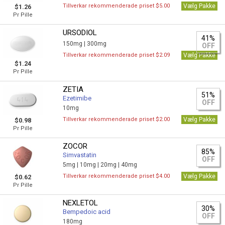
Tillverkar rekommenderade priset $5.00
Vælg Pakke
$1.26
Pr Pille
URSODIOL
41%
150mg |
300mg
OFF
Tillverkar rekommenderade priset $2.09
Vælg Pakke
$1.24
Pr Pille
ZETIA
51%
Ezetimibe
OFF
10mg
Tillverkar rekommenderade priset $2.00
Vælg Pakke
$0.98
Pr Pille
ZOCOR
85%
Simvastatin
OFF
5mg |
10mg |
20mg |
40mg
Tillverkar rekommenderade priset $4.00
Vælg Pakke
$0.62
Pr Pille
NEXLETOL
30%
Bempedoic acid
OFF
180mg