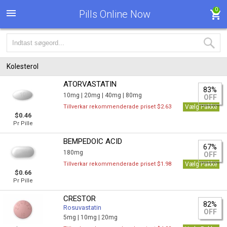
0
Pills Online Now
Kolesterol
ATORVASTATIN
83%
10mg |
20mg |
40mg |
80mg
OFF
Tillverkar rekommenderade priset $2.63
Vælg Pakke
$0.46
Pr Pille
BEMPEDOIC ACID
67%
180mg
OFF
Tillverkar rekommenderade priset $1.98
Vælg Pakke
$0.66
Pr Pille
CRESTOR
82%
Rosuvastatin
OFF
5mg |
10mg |
20mg