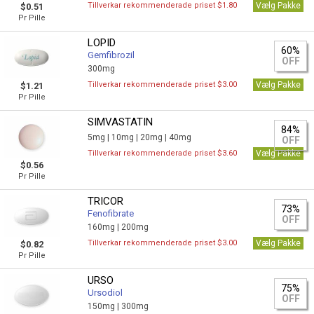
Tillverkar rekommenderade priset $1.80
Vælg Pakke
$0.51
Pr Pille
LOPID
60%
Gemfibrozil
OFF
300mg
Tillverkar rekommenderade priset $3.00
Vælg Pakke
$1.21
Pr Pille
SIMVASTATIN
84%
5mg |
10mg |
20mg |
40mg
OFF
Tillverkar rekommenderade priset $3.60
Vælg Pakke
$0.56
Pr Pille
TRICOR
73%
Fenofibrate
OFF
160mg |
200mg
Tillverkar rekommenderade priset $3.00
Vælg Pakke
$0.82
Pr Pille
URSO
75%
Ursodiol
OFF
150mg |
300mg